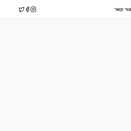
צור קשר