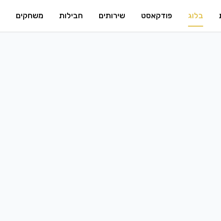
בלוג
פודקאסט
שירותים
חבילות
משחקים