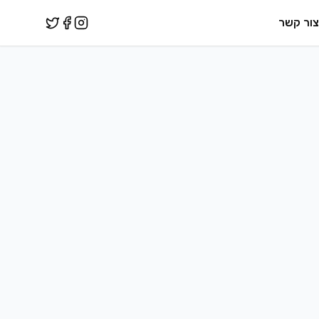
צור קשר