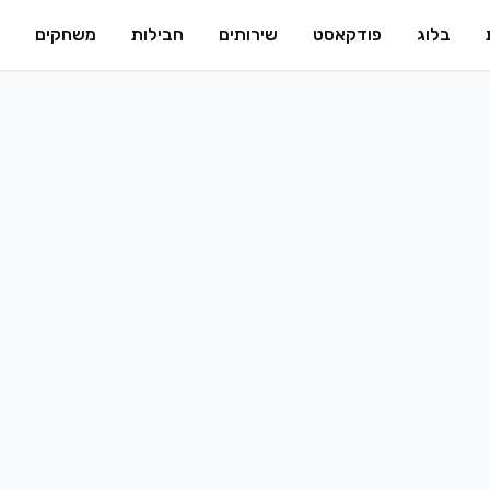
בלוג
פודקאסט
שירותים
חבילות
משחקים