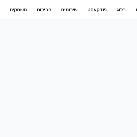
בלוג
פודקאסט
שירותים
חבילות
משחקים