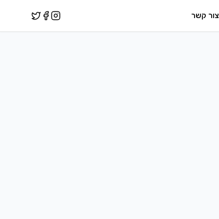
צור קשר